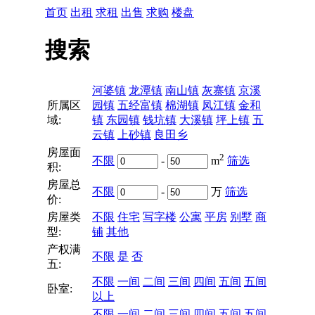
首页
出租
求租
出售
求购
楼盘
搜索
河婆镇
龙潭镇
南山镇
灰寨镇
京溪
所属区
园镇
五经富镇
棉湖镇
凤江镇
金和
域:
镇
东园镇
钱坑镇
大溪镇
坪上镇
五
云镇
上砂镇
良田乡
房屋面
2
不限
-
m
筛选
积:
房屋总
不限
-
万
筛选
价:
房屋类
不限
住宅
写字楼
公寓
平房
别墅
商
型:
铺
其他
产权满
不限
是
否
五:
不限
一间
二间
三间
四间
五间
五间
卧室:
以上
不限
一间
二间
三间
四间
五间
五间