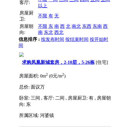
客厅:
以上
房屋厨
不限
有
无
卫:
房屋朝
不限
东
南
西
北
南北
东西
东南
西
向:
南
东北
西北
信息排序 :
按发布时间
按结束时间
按开始时
间
求购凤凰新城套房，2-10层，5-26栋
[住宅]
2
2
房屋面积: 0m
(0元/m
)
总价: 面议万
卧室: 三间
,
客厅: 二间
,
房屋厨卫: 有
,
房屋朝
向: 东
所属区域: 河婆镇