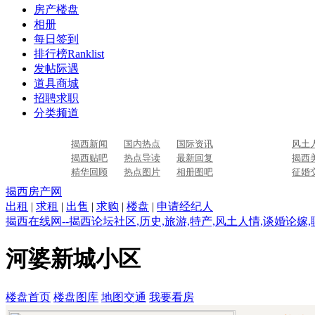
房产楼盘
相册
每日签到
排行榜
Ranklist
发帖际遇
道具商城
招聘求职
分类频道
揭西新闻
国内热点
国际资讯
风土
揭西贴吧
热点导读
最新回复
揭西
精华回顾
热点图片
相册图吧
征婚
揭西房产网
出租
|
求租
|
出售
|
求购
|
楼盘
|
申请经纪人
揭西在线网--揭西论坛社区,历史,旅游,特产,风土人情,谈婚论嫁
河婆新城小区
楼盘首页
楼盘图库
地图交通
我要看房