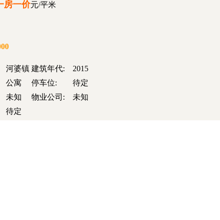
一房一价
元/平米
000
河婆镇
建筑年代:
2015
公寓
停车位:
待定
未知
物业公司:
未知
待定