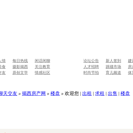
人情
每日热线
闲话闲聊
论坛公告
新人签到
建
美食
摄影揭西
关注教育
人才招聘
跳骚市场
房
交友
原创文学
情感社区
时尚节拍
育儿频道
体
,聊天交友
»
揭西房产网
»
楼盘
»
欢迎您
|
出租
|
求租
|
出售
|
楼盘